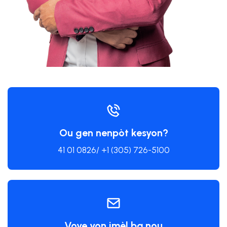
Ou gen nenpòt kesyon?
41 01 0826/ +1 (305) 726-5100
Voye yon imèl ba nou