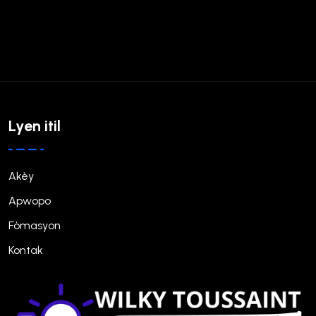
Lyen itil
Akèy
Apwopo
Fòmasyon
Kontak