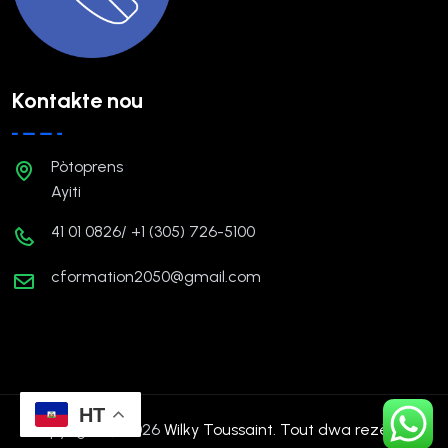
Kontakte nou
Pòtoprens
Ayiti
41 01 0826/ +1 (305) 726-5100
cformation2050@gmail.com
HT
Copyright © 2026
Wilky Toussaint. Tout dwa rezève.