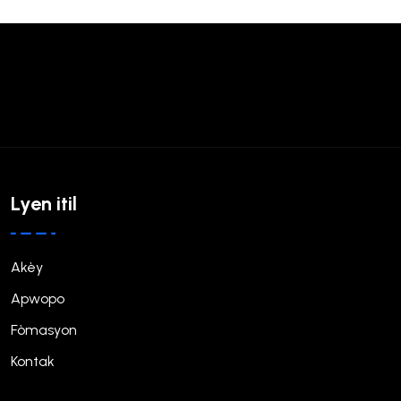
Lyen itil
Akèy
Apwopo
Fòmasyon
Kontak