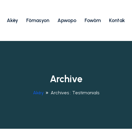
Akèy
Fòmasyon
Apwopo
Fowòm
Kontak
Archive
Akèy
Archives :
Testimonials